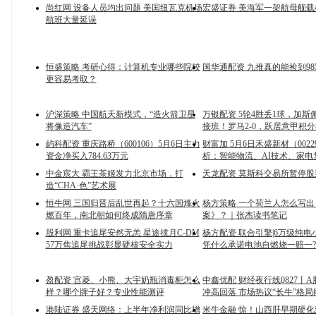
尚红网 设备人员均出问题 美国纽瓦克机场
宏盛证券 美海军一架航母舰载
航班大量延误
恒盛策略 考研心得：计算机专业哪些院校
国华通配资 九推真的能捡到98
更容易考取？
沪深策略 中国航天新模式，“造火箭卫星
万银配资 5轮4胜丢1球，加斯
将像造汽车”
接班！罗马2-0，跃居意甲积
屿科配资 重庆路桥（600106）5月6日主力
财富加 5月6日禾盛新材（002
资金净买入784.63万元
析：智能物流、AI技术、家电
中金宸大 霸王茶姬发力北京市场，打
天龙配资 莫斯科交易所暂停股
造“CHA·色”艺术展
恒牛网 三国归晋后乱世再起？十六国烽火
杨方策略 一个荷兰人怎么写
燃百年，南北朝如何终成隋唐序章
案》？｜张杰读书笔记
股利网 重卡追尾安然无恙 星途揽月C-DM
杨方配资 联合引擎|6万级纯电小
57万焦追尾挑战彰显硬核安全实力
凭什么承诺电池自燃烧一赔一
盈配资 宫菱、小熊、大宇奶瓶消毒柜怎么
中鑫优配 财经夜行线0827丨
样？哪个牌子好？专业性能测评
冲高回落 市场热议“长牛”格
港陆证券 盛天网络：上半年净利润同比增
米牛金融 惊！山西肝早期硬