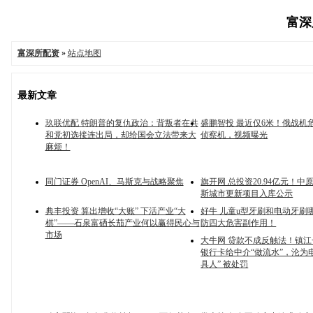
富深所
富深所配资
»
站点地图
最新文章
玖联优配 特朗普的复仇政治：背叛者在共
盛鹏智投 最近仅6米！俄战机
和党初选接连出局，却给国会立法带来大
侦察机，视频曝光
麻烦！
同门证券 OpenAI、马斯克与战略聚焦
旗开网 总投资20.94亿元！
斯城市更新项目入库公示
典丰投资 算出增收“大账” 下活产业“大
好牛 儿童u型牙刷和电动牙刷
棋”——石泉富硒长茄产业何以赢得民心与
防四大危害副作用！
市场
大牛网 贷款不成反触法！镇
银行卡给中介“做流水”，沦为电
具人” 被处罚