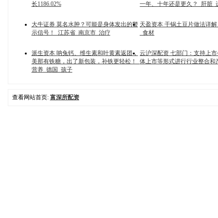
长1186.02%
一年、十年还是更久？_肝脏_
大牛证券 莫名水肿？可能是身体发出的警
天盈资本 干锅土豆片做法详解
示信号！_江苏省_南京市_治疗
_食材
派生资本 呐兔钙、维生素和叶黄素返团，
云沪深配资 七部门：支持上
美那有铁糖，出了新包装，补铁更轻松！_
体上市等形式进行行业整合和
营养_德国_孩子
查看网站首页:
富深所配资