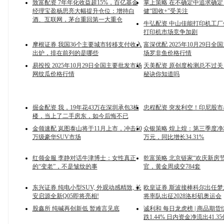
致富配资 7年年化收益超15%，百亿基金
掌上策略 在不确定中追求确定
经理宝盈杨思亮大幅提升仓位：增持白
健“固收+”受关注
酒、互联网，茅台重回第一大重仓
牛弘配资 中山佳能打印机工
打印机市场竞争加剧
摩根证券 我国36个主要城市转移支付收入
富深优配 2025年10月29日
出炉，排在前列的是哪些
场罗非鱼价格行情
易投投 2025年10月29日全国主要批发市场
天美配资 原创度检测总不过
网纹瓜价格行情
秘诀你知道吗
掘金配资 我，19年花43万在深圳承包3栋
忠程配资 突发利空！印尼股市
楼，当上了二手房东，如今后悔不已
金领速配 岚图泰山将于11月上市，冲击50
众银策略 煌上煌：第三季度净利润
万级豪华SUV市场
万元，同比增长34.31%
红领金服 李静对话牛津博士：女性真正
乾富策略 北京链家“欢庆新房
的“变老”，不是皱纹的事
官，黄金周成交784套
东兴证券 纯电小型SUV, 外观动感精致, 长
欧皇证券 斯波接棒科尔出任梦
安启源全新Q05即将亮相!
将率队出征2028洛杉矶奥运会
股鑫所 纯碱再创新低 暂难言见底
诚利和 每日龙虎榜 | 商品期
跌1.44% 日内资金净流出41.3